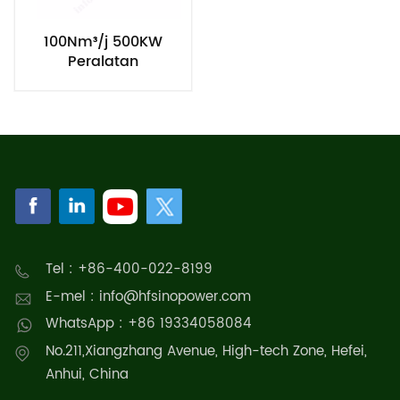
100Nm³/j 500KW
Peralatan
Pengeluaran
Hidrogen Elektrolisis
Air Beralkali
Tel : +86-400-022-8199
E-mel : info@hfsinopower.com
WhatsApp : +86 19334058084
No.211,Xiangzhang Avenue, High-tech Zone, Hefei,
Anhui, China