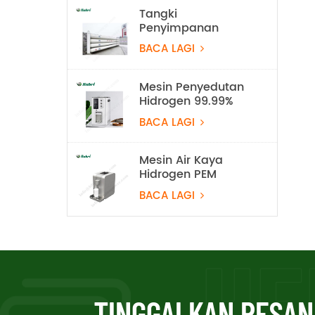
Tangki
Penyimpanan
Hidrogen Pegun
BACA LAGI
20Mpa
Mesin Penyedutan
Hidrogen 99.99%
Rubri 1800ml/min
BACA LAGI
Mesin Air Kaya
Hidrogen PEM
BACA LAGI
TINGGALKAN PESA