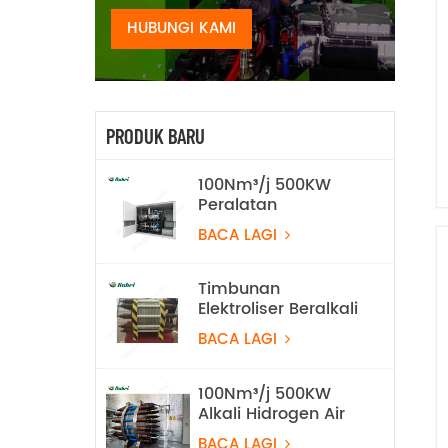
HUBUNGI KAMI
PRODUK BARU
100Nm³/j 500KW
Peralatan
Pengeluaran
BACA LAGI
Hidrogen Elektrolisis
Air Beralkali
Timbunan
Elektroliser Beralkali
2Nm3/j
BACA LAGI
100Nm³/j 500KW
Alkali Hidrogen Air
Peralatan
BACA LAGI