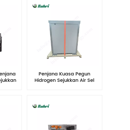
Nederlands
한국의
Romania
Bulgaria
Melayu
enjana
Penjana Kuasa Pegun
ejukkan
Hidrogen Sejukkan Air Sel
pi
Bahan Api 100kW