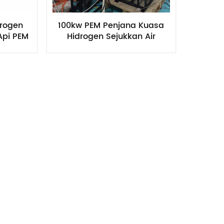
drogen
100kw PEM Penjana Kuasa
Api PEM
Hidrogen Sejukkan Air
Susunan Sel Bahan Api PEM