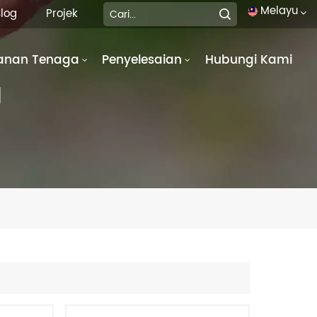
Melayu
log
Projek
anan Tenaga
Penyelesaian
Hubungi Kami
English
M
français
Deutsch
italiano
русский
español
português
العربية