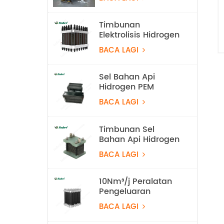
Elektrolisis
Timbunan
Elektrolisis Hidrogen
60Nm3/j PEM
BACA LAGI
Sel Bahan Api
Hidrogen PEM
Ringan 550W untuk
BACA LAGI
UAV
Timbunan Sel
Bahan Api Hidrogen
Bersejuk Udara
BACA LAGI
100w
10Nm³/j Peralatan
Pengeluaran
Hidrogen Elektroliser
BACA LAGI
Air 50KW PEM