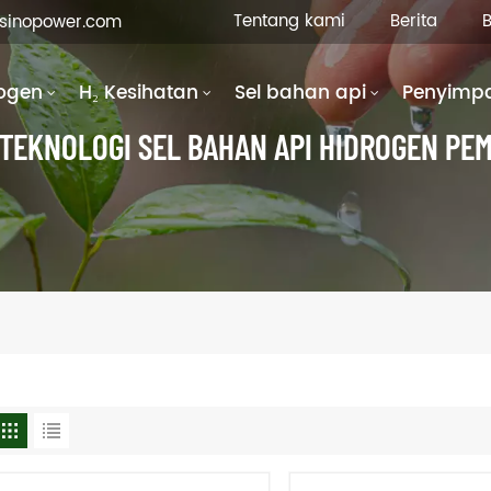
Tentang kami
Berita
B
fsinopower.com
ogen
H₂ Kesihatan
Sel bahan api
Penyimp
TEKNOLOGI SEL BAHAN API HIDROGEN PE